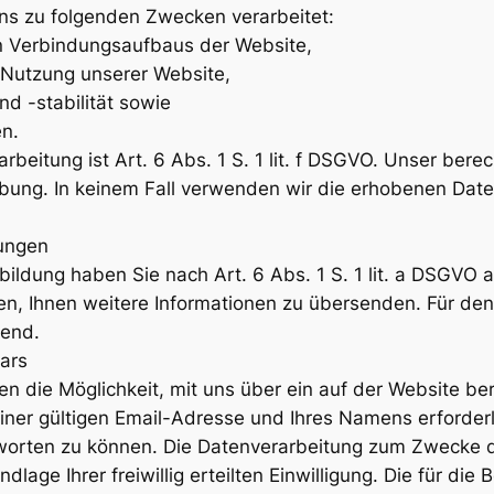
s zu folgenden Zwecken verarbeitet:
n Verbindungsaufbaus der Website,
 Nutzung unserer Website,
d -stabilität sowie
en.
beitung ist Art. 6 Abs. 1 S. 1 lit. f DSGVO. Unser berec
bung. In keinem Fall verwenden wir die erhobenen Dat
dungen
ildung haben Sie nach Art. 6 Abs. 1 S. 1 lit. a DSGVO au
, Ihnen weitere Informationen zu übersenden. Für den 
hend.
ars
nen die Möglichkeit, mit uns über ein auf der Website be
ner gültigen Email-Adresse und Ihres Namens erforderl
orten zu können. Die Datenverarbeitung zum Zwecke d
undlage Ihrer freiwillig erteilten Einwilligung. Die für d