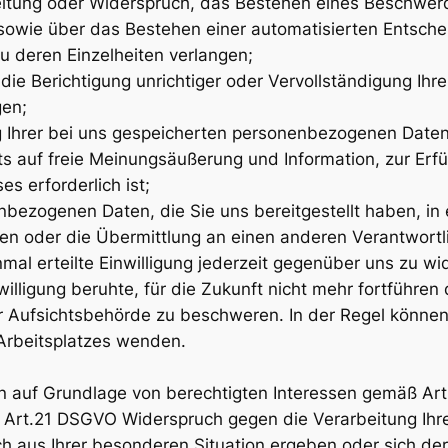
itung oder Widerspruch, das Bestehen eines Beschwerde
sowie über das Bestehen einer automatisierten Entschei
u deren Einzelheiten verlangen;
ie Berichtigung unrichtiger oder Vervollständigung Ihre
gen;
Ihrer bei uns gespeicherten personenbezogenen Daten z
 auf freie Meinungsäußerung und Information, zur Erfüll
s erforderlich ist;
ezogenen Daten, die Sie uns bereitgestellt haben, in 
en oder die Übermittlung an einen anderen Verantwortl
al erteilte Einwilligung jederzeit gegenüber uns zu wid
willigung beruhte, für die Zukunft nicht mehr fortführen
 Aufsichtsbehörde zu beschweren. In der Regel können 
 Arbeitsplatzes wenden.
auf Grundlage von berechtigten Interessen gemäß Art. 6
 Art.21 DSGVO Widerspruch gegen die Verarbeitung Ihr
ich aus Ihrer besonderen Situation ergeben oder sich d